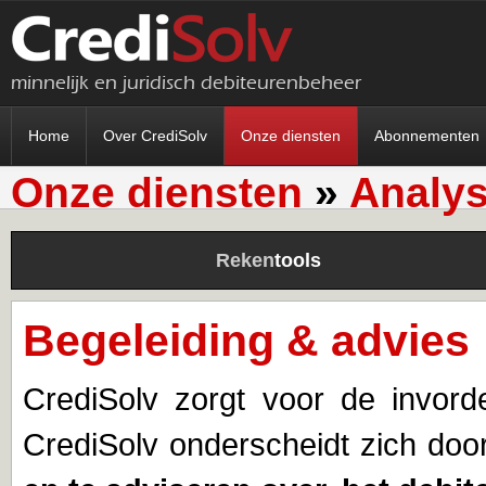
minnelijk en juridisch debiteurenbeheer
Home
Over CrediSolv
Onze diensten
Abonnementen
Onze diensten
»
Analys
Reken
tools
Begeleiding & advies
CrediSolv zorgt voor de invord
CrediSolv onderscheidt zich doo