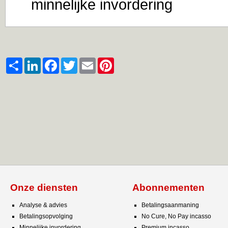
minnelijke invordering
Share
LinkedIn
Facebook
Twitter
Email
Pinterest
Onze diensten
Abonnementen
Analyse & advies
Betalingsaanmaning
Betalingsopvolging
No Cure, No Pay incasso
Minnelijke invordering
Premium incasso