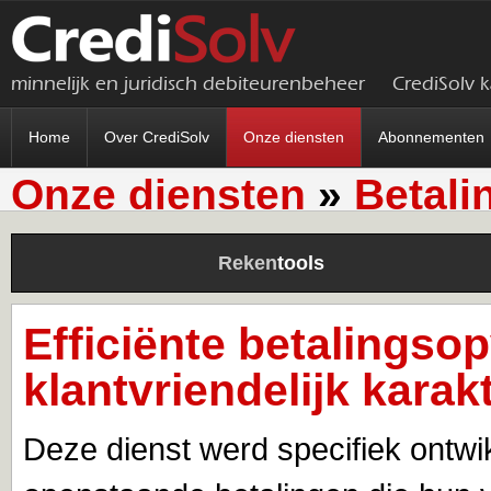
minnelijk en juridisch debiteurenbeheer
CrediSolv 
Home
Over CrediSolv
Onze diensten
Abonnementen
Onze diensten
»
Betali
Reken
tools
Efficiënte betalingso
klantvriendelijk karak
Deze dienst werd specifiek ontwi