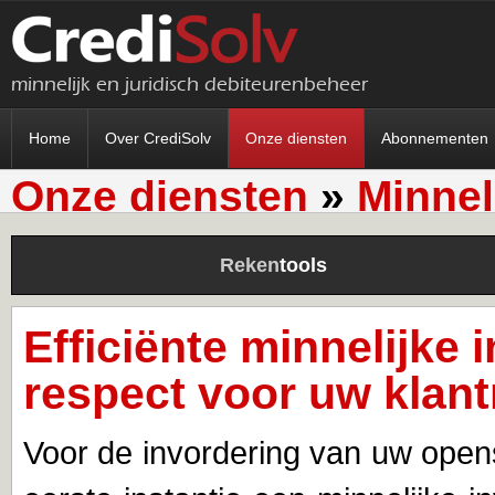
minnelijk en juridisch debiteurenbeheer
Home
Over CrediSolv
Onze diensten
Abonnementen
Onze diensten
»
Minnel
Reken
tools
Efficiënte minnelijke 
respect voor uw klant
Voor de invordering van uw open