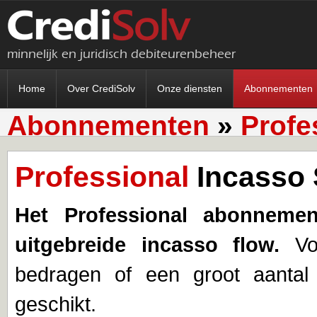
minnelijk en juridisch debiteurenbeheer
Home
Over CrediSolv
Onze diensten
Abonnementen
Abonnementen
»
Profe
Professional
Incasso 
Het Professional abonnemen
uitgebreide incasso flow.
Vo
bedragen of een groot aantal
geschikt.