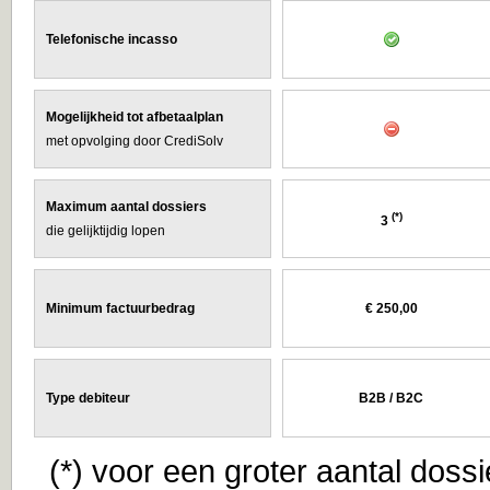
Telefonische incasso
Mogelijkheid tot afbetaalplan
met opvolging door CrediSolv
Maximum aantal dossiers
(*)
3
die gelijktijdig lopen
Minimum factuurbedrag
€ 250,00
Type debiteur
B2B / B2C
(*) voor een groter aantal dossi